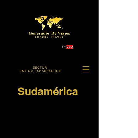
SECTUR
RNT No.
04150540064
Sudamérica