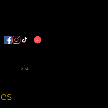
Más
res